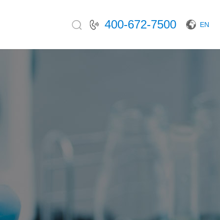
400-672-7500
EN