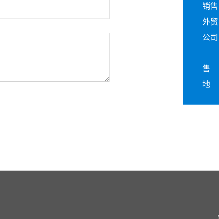
销售电
外贸电
公司电
03
售 
地 