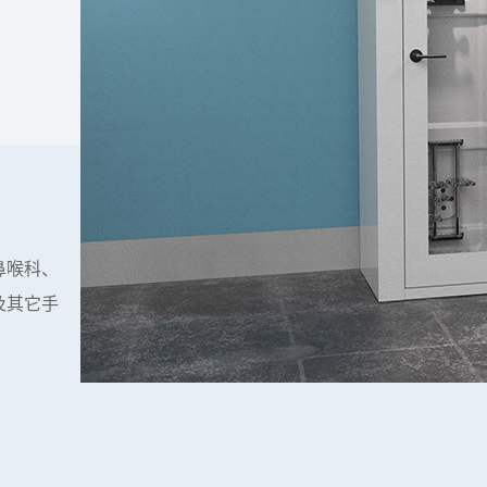
鼻喉科、
及其它手