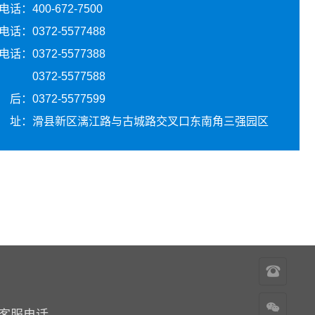
话：400-672-7500
话：0372-5577488
话：0372-5577388
72-5577588
后：0372-5577599
址：滑县新区漓江路与古城路交叉口东南角三强园区
400-
672-
7500