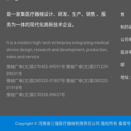
是一家集医疗器械设计、研发、生产、销售 、服
售 后
务为一体的现代化高新技术企业。
制药装备
公司电话
It is a modern high-tech enterprise integrating medical
device design, research and development, production,
投诉电
sales and service.
邮 箱：
豫械广审(文)第270425-89591号 豫械广审(文)第271229-
89631号
地址
豫械广审(文)第280320-01807号 豫械广审(文)第280320-
01918号
豫械广审(文)第270928-89637号
Copyright © 河南省三强医疗器械有限责任公司 版权所有 备案